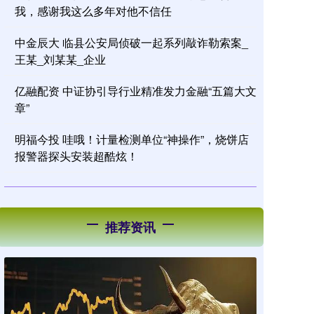
我，感谢我这么多年对他不信任
中金辰大 临县公安局侦破一起系列敲诈勒索案_
王某_刘某某_企业
亿融配资 中证协引导行业精准发力金融“五篇大文
章”
明福今投 哇哦！计量检测单位“神操作”，烧饼店
报警器探头安装超酷炫！
推荐资讯