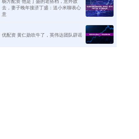
杨方配资 他是丁盛的老搭档，意外故
去，妻子晚年接济丁盛：送小米聊表心
意
优配资 黄仁勋吹牛了，英伟达团队辟谣