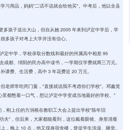
学习用品，妈妈"二话不说就会给他买"。中考后，他以全县
更多孩子送出大山，但自从她 2005 年来到泸定中学后，学
但很多孩子对考上大学并没有信心。
人选择泸定中学，学校录取分数线和最好的州属高中相差 95
生去成都、绵阳的民办高中读书，一学期仅学费就两三万元。
费、生活费，高中 3 年花费近 20 万元。
但老师常吃闭门羹，"直接就说我不考虑你们学校"。邓鑫觉
心里都憋着一口气，想让泸定中学变成当地最好的学校。"
起初，刚上任的方润根在教职工大会上提出学校"陈年旧
面功夫"，但后来，大家都能看到，这位戴着眼镜、身形清瘦
课上，晚上 10 点，他又现身宿舍楼，督促学生洗澡、睡觉。