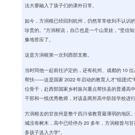
法大赛融入了孩子们的课外日常。
如今，方润根已经回到杭州，仍然常常收到不认识的
珍贵的。"方润根说，自己也是一个山里娃，"坚信
豫地答应了。
这是方润根第一次到西部支教。
当时同他一起前往泸定的，还有杭州、成都的 10 
帮扶——这是国家 2022 年启动的教育人才"组团式
位骨干，赴西部国家乡村振兴重点帮扶县的普通高
干部和一线优秀教师，对该县两所高中阶段学校进
方润根去的甘孜州是整个四川省教育最薄弱的地区
城没有树木，高中已经停办 20 多年，方润根曾与
多孩子送入大学"。