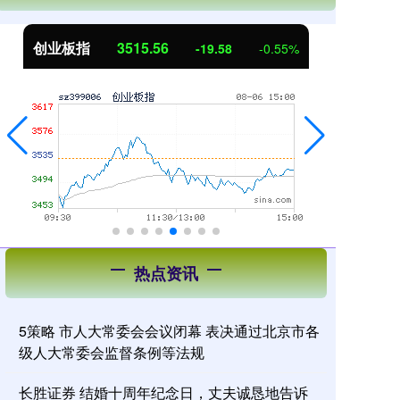
创业板指
3515.56
基
-19.58
-0.55%
热点资讯
5策略 市人大常委会会议闭幕 表决通过北京市各
级人大常委会监督条例等法规
长胜证券 结婚十周年纪念日，丈夫诚恳地告诉