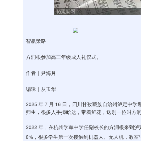
沪深300
4651.31
.08
-0.24%
-6.85
-0.
智赢策略
方润根参加高三年级成人礼仪式。
作者｜尹海月
编辑｜从玉华
2025 年 7 月 16 日，四川甘孜藏族自治州泸
师生，很多人手捧哈达，带着鲜花，送别一位叫方
2022 年，在杭州学军中学任副校长的方润根来到泸定
8%，很多学生第一次接触到机器人、无人机，教室