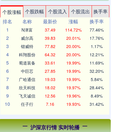
个股跌幅
个股流入
个股流出
换手率
个股涨幅
排名
名称
最新价
涨幅
换手率
1
N津富
37.49
114.72%
77.46%
2
威尔高
39.83
20.01%
17.76%
3
锴威特
77.82
20.00%
1.17%
4
科翔股份
64.32
20.00%
12.21%
5
蜀道装备
33.61
19.99%
11.69%
6
中巨芯
27.85
19.99%
32.20%
7
广哈通信
19.03
19.99%
5.84%
8
欣天科技
18.02
19.97%
28.44%
9
飞天诚信
12.56
19.96%
8.49%
10
任子行
7.16
19.93%
31.42%
沪深京行情 实时轮播