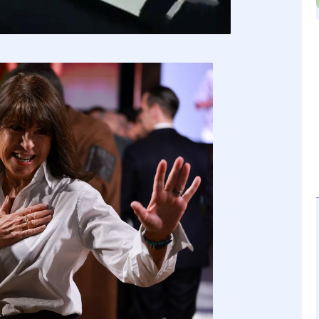
深证成指
14221.19
8%
111.07
0.79%