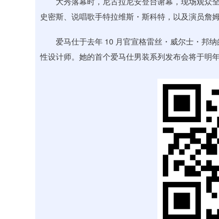
大秀落幕时，尼古拉尼安登台谢幕，现场观众全
史密斯、说唱歌手特拉维斯・斯科特，以及演员詹
爱马仕于去年 10 月官宣格雷丝・威尔士・邦纳
性设计师。她的首个爱马仕男装系列发布会将于明年 