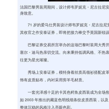
法国巴黎男装周期间，设计师韦罗妮克・尼古拉尼安在其
身致意。
71 岁的爱马仕男装设计师韦罗妮克・尼古拉尼安
其收官之作安泰证券，即将把接力棒交予英国新锐
巴黎证券交易所宫举办的这场巴黎时装周大秀开
塞尔・迪马热亲切交流。向来秉持低调风格、不热
往更为星光璀璨。
秀场上安泰证券，模特身着丝质高领衫搭配皮革
饰有皮质贴布，内衬采用剪羊毛材质。
一套光泽感十足的卡其色鳄鱼皮西装成为全场焦
如 2003 年推出的藏蓝色明线细条纹皮质西装，以
整体沉稳的风格注入亮眼色彩。