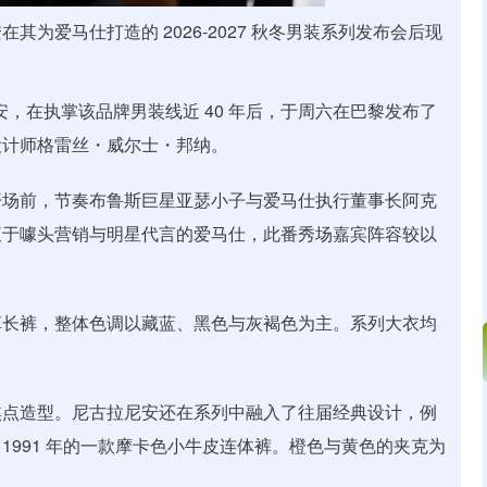
为爱马仕打造的 2026-2027 秋冬男装系列发布会后现
，在执掌该品牌男装线近 40 年后，于周六在巴黎发布了
设计师格雷丝・威尔士・邦纳。
场前，节奏布鲁斯巨星亚瑟小子与爱马仕执行董事长阿克
衷于噱头营销与明星代言的爱马仕，此番秀场嘉宾阵容较以
长裤，整体色调以藏蓝、黑色与灰褐色为主。系列大衣均
点造型。尼古拉尼安还在系列中融入了往届经典设计，例
及 1991 年的一款摩卡色小牛皮连体裤。橙色与黄色的夹克为