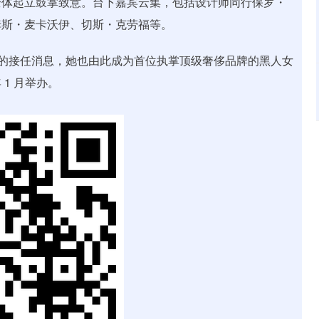
体起立鼓掌致意。台下嘉宾云集，包括设计师同行保罗・
姆斯・麦卡沃伊、切斯・克劳福等。
的接任消息，她也由此成为首位执掌顶级奢侈品牌的黑人女
1 月举办。