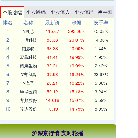
个股跌幅
个股流入
个股流出
换手率
个股涨幅
排名
名称
最新价
涨幅
换手率
1
N展芯
115.67
393.26%
45.08%
2
一博科技
53.33
20.01%
14.36%
3
锴威特
93.38
20.00%
1.44%
4
宏昌科技
41.41
19.99%
1.95%
5
药康生物
33.31
19.99%
2.43%
6
N吉和昌
37.93
16.24%
23.97%
7
N海圣
23.21
16.22%
5.68%
8
毕得医药
59.12
15.18%
3.24%
9
方邦股份
140.16
15.07%
5.59%
10
聆达股份
10.19
14.75%
5.99%
沪深京行情 实时轮播