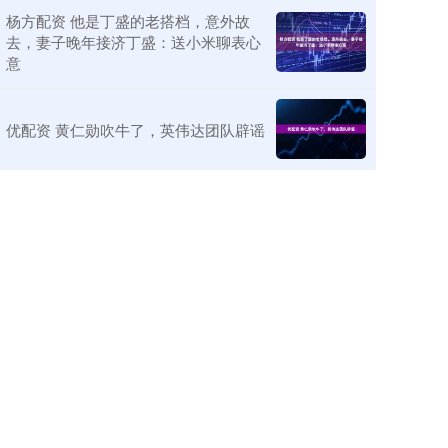
杨方配资 他是丁盛的老搭档，意外故
去，妻子晚年接济丁盛：送小米聊表心
意
优配资 黄仁勋吹牛了，英伟达团队辟谣