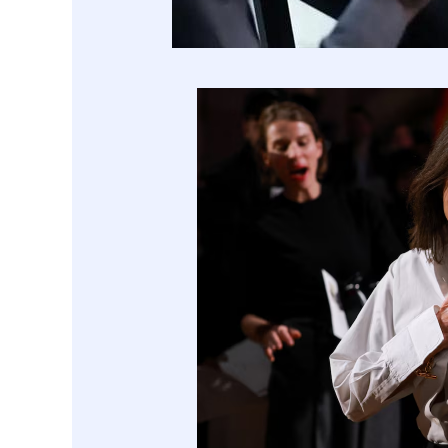
上证指数
3907.47
40
0.80%
7.12
0.1