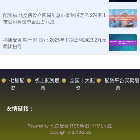
配资猫 北交所设立四周年总市值剑指万亿 274家上
市公司科技型企业占八成
盛康配资 味千(中国)：2025年中期盈利2423.2万元
同比扭亏
七星配
线上配资股
全国十大配
配资平台买卖股
资
票
资
票
友情链接：
七星配资
RSS地图
HTML地图
Powered by
Copyright
© 2013-2025