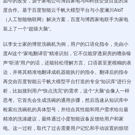
如今的改变，源于家电公司博西家电与AI科技企业百度的深
度合作。基于百度智能云千帆大模型平台与小度澜川AIoT
（人工智能物联网）解决方案，百度与博西家电联手为家电
装上了一个“超级大脑”。
以李女士家的博世洗碗机为例，用户的口语化指令，先由小
度AI这个“家电翻译官”精准识别，它不仅能穿透厨房的嘈杂噪
声“听清”用户的话，还能轻松理解方言、口语甚至更模糊的表
达，并将其精准地翻译成机器能执行的指令。翻译后的指令
再交由百度智能云千帆大模型平台打造的专业“知识库”进行分
析，比如接到用户“快点洗完”的需求，这个“大脑”会像人一样
思考。它首先会生成洗碗的通用步骤，然后迅速从知识库中
检索出洗碗机的具体型号，并结合其性能和用户需求给出最
精准的洗涤建议，最终通过小度智能设备反馈给用户和家
电。这一过程，取代了过去需要用户记忆和手动设置的烦琐