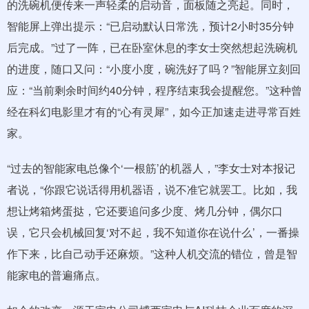
的洗碗机便传来一声轻柔的启动音，面板随之亮起。同时，
智能屏上弹出提示：“已启动默认日常洗，预计2小时35分钟
后完成。”过了一阵，已在卧室休息的李女士突然想起洗碗机
的进度，随口又问：“小度小度，碗洗好了吗？”智能屏立刻回
应：“当前剩余时间约40分钟，程序结束我会提醒您。”这种曾
经在科幻电影里才有的“心有灵犀”，如今正加速走进寻常百姓
家。
“过去的智能家电总像个‘一根筋’的机器人，”李女士对本报记
者说，“你跟它说话得用机器语，说不准它就罢工。比如，我
想让烤箱烤蛋挞，它还要追问多少度、烤几分钟，偶尔口
误，它只会机械回复‘对不起，我不知道你在说什么’，一番操
作下来，比自己动手还麻烦。”这种人机交流的错位，曾是智
能家电的普遍痛点。