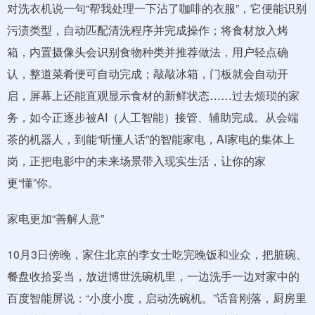
对洗衣机说一句“帮我处理一下沾了咖啡的衣服”，它便能识别
污渍类型，自动匹配清洗程序并完成操作；将食材放入烤
箱，内置摄像头会识别食物种类并推荐做法，用户轻点确
认，整道菜肴便可自动完成；敲敲冰箱，门板就会自动开
启，屏幕上还能直观显示食材的新鲜状态……过去烦琐的家
务，如今正逐步被AI（人工智能）接管、辅助完成。从会端
茶的机器人，到能“听懂人话”的智能家电，AI家电的集体上
岗，正把电影中的未来场景带入现实生活，让你的家
更“懂”你。
家电更加“善解人意”
10月3日傍晚，家住北京的李女士吃完晚饭和业众，把脏碗、
餐盘收拾妥当，放进博世洗碗机里，一边洗手一边对家中的
百度智能屏说：“小度小度，启动洗碗机。”话音刚落，厨房里