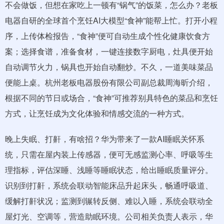
不会做饭，但想在家吃上一顿有“锅气”的饭菜，怎么办？老板
电器自研的全球首个烹饪AI大模型“食神”能帮上忙。打开小程
序，上传体检报告，“食神”便可自动生成个性化健康饮食方
案；选择食谱，准备食材，一键连接数字厨电，灶具便开始
自动调节火力，锅具也开始自动翻炒。不久，一道美味菜品
便能上桌。杭州老板电器股份有限公司副总裁周海昕介绍，
根据不同的节日或场合，“食神”可推荐别具特色的菜品和烹饪
方式，让烹饪成为文化体验和情感交流的一种方式。
晚上失眠、打鼾，有啥招？华为带来了一款AI睡眠关怀系
统，只需在屋内装上传感器，便可无感监测心率、呼吸等生
理指标，评估深睡、浅睡等睡眠状态，给出睡眠质量评分。
识别到打鼾，系统会联动智能床品升起床头，畅通呼吸道、
缓解打鼾状况；监测到辗转反侧、难以入睡，系统会联动全
屋灯光、空调等，营造助眠环境。公司相关负责人表示，华