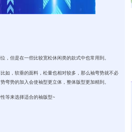
深证成指
14311.01
02%
200.89
1.42%
到位，但是在一些比较宽松休闲类的款式中也常用到。
。比如，软垂的面料，松量也相对较多，那么袖弯势就不必
前势弯势的加入会使袖型更立体，整体版型更加精到。
性等来选择适合的袖版型~