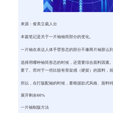
上证指数
3940.04
.40
2.13%
39.68
1.
来源：俊美立裁人台
本篇笔记是关于一片袖袖筒部分的变化。
一片袖在表达人体手臂形态的部分不像两片袖那么
选择用哪种袖筒形态的时候，还需要综合面料因素
要了。而对于一些比较有骨架感（硬挺）的面料，
所以，在打版配袖的时候，要根据款式风格、面料特
展开剩余66%
一片袖制版方法