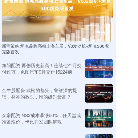
新宝策略 坦克品牌亮相上海车展，V8发动机+坦克300虎
克版首发
旭阳配资 再创历史新高！连续七个月交
付过万，岚图汽车9月交付15224辆
金牛股配资 武松的都头，鲁智深的提
辖，林冲的教头，谁的级别最高？
众豪配资 NS2成本暴涨50%，任天堂或
准备涨价，卡比开发团队解散