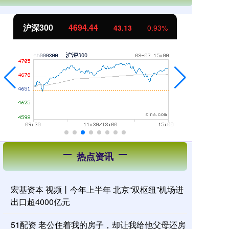
沪深300
4694.44
北
43.13
0.93%
热点资讯
宏基资本 视频丨今年上半年 北京“双枢纽”机场进
出口超4000亿元
51配资 老公住着我的房子，却让我给他父母还房