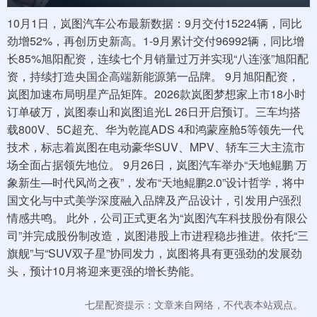
10月1日，岚图汽车公布最新数据：9月交付15224辆，同比
劲增52%，再创历史新高。1-9月累计交付96992辆，同比增
长85%旭阳配资，连续七个月销量过万并实现“八连涨”旭阳配
资，持续打造央国企高端新能源第一品牌。 9月旭阳配资，
岚图加速布局明星产品矩阵。2026款岚图梦想家上市18小时
订单破万，岚图泰山和岚图追光L 26日开启预订。三车均搭
载800V、5C超充、华为乾崑ADS 4和鸿蒙座舱5等领先一代
技术，标志着岚图在电动豪华SUV、MPV、轿车三大主流市
场全面占据领先地位。 9月26日，岚图汽车举办“天地鲲鹏 万
象新生—时代风尚之夜”，发布“天地鲲鹏2.0”设计哲学，将中
国文化与中式美学深度融入品牌及产品设计，引发用户强烈
情感共鸣。 此外，公司正式更名为“岚图汽车科技股份有限公
司”并完成股份制改造，岚图港股上市进程稳步推进。依托“三
旗舰”与“SUV双子星”协同发力，岚图将具有更强劲的发展劲
头，预计10月将迎来更强的增长势能。
七星配资提示：文章来自网络，不代表本站观点。