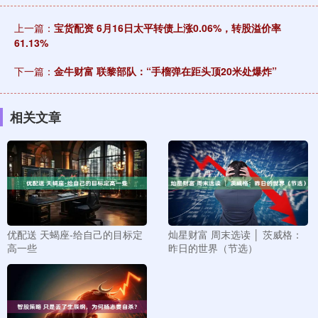
上一篇：
宝货配资 6月16日太平转债上涨0.06%，转股溢价率
61.13%
下一篇：
金牛财富 联黎部队：“手榴弹在距头顶20米处爆炸”
相关文章
优配送 天蝎座-给自己的目标定
灿星财富 周末选读 │ 茨威格：
高一些
昨日的世界（节选）