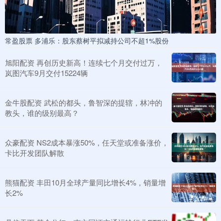
常盈股票 多浦乐：股东蔡树平拟减持公司不超1%股份
旭阳配资 再创历史新高！连续七个月交付过万，
岚图汽车9月交付15224辆
金牛股配资 武松的都头，鲁智深的提辖，林冲的
教头，谁的级别最高？
众豪配资 NS2成本暴涨50%，任天堂或准备涨价，
卡比开发团队解散
熊猫配资 丰田10月全球产量同比增长4%，销量增
长2%