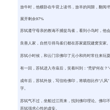
放牛时，他横卧在牛背上读书，放羊的间隙，翻阅
展开剩余97%
苏轼遵守母亲的教诲不捕捉鸟雀，看到小鸟时，他
良善人家，自然引得鸟雀们都在苏家庭院建窝安家
苏轼小时候，和云门宗佛印了元小和尚时常往来玩
有一回，苏轼进入寺庙后，笑着叫到：“秃驴何在？”
成年后，苏轼外放，写信给佛印，将嗔怨比作“八风”
字。
苏轼气不过，坐船过江而来，找到佛印理论。佛印不
苏轼强求心性的虚妄。