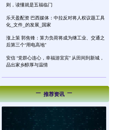
则，读懂就是五福临门
乐天盈配资 巴西媒体：中拉反对将人权议题工具
化_文件_的发展_国家
涨上策 郭焦锋：算力负荷将成为继工业、交通之
后第三个“用电高地”
安信 “党群心连心，幸福游宜宾” 从田间到新城，
品出家乡醇厚与温情
推荐资讯