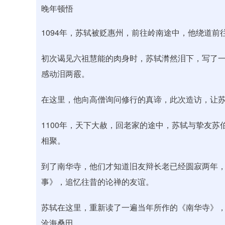
晚年顿悟
1094年，苏轼被贬惠州，前往岭南途中，他绕道前
初次谒见六祖慧能的肉身时，苏轼潸然泪下，写了
感动泪两霰。
在这里，他向高僧询问修行的真谛，此次造访，让
1100年，天下大赦，回老家的途中，苏轼与挚友苏
相聚。
到了南华寺，他们才知道旧友辩长老已经圆寂两年
事》，追忆往昔的论禅的友谊。
苏轼在这里，重新读了一遍当年所作的《南华寺》，
沧海桑田。