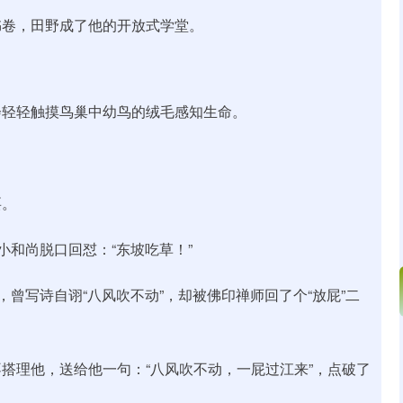
书卷，田野成了他的开放式学堂。
会轻轻触摸鸟巢中幼鸟的绒毛感知生命。
。
耍。
小和尚脱口回怼：“东坡吃草！”
，曾写诗自诩“八风吹不动”，却被佛印禅师回了个“放屁”二
搭理他，送给他一句：“八风吹不动，一屁过江来”，点破了