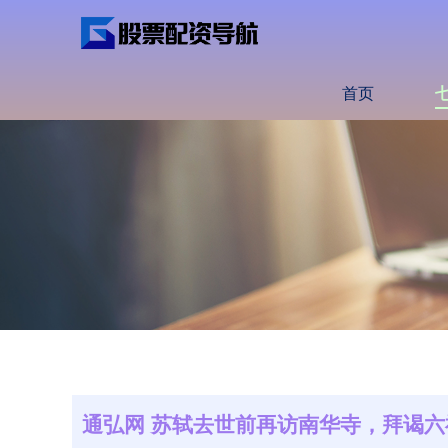
首页
通弘网 苏轼去世前再访南华寺，拜谒