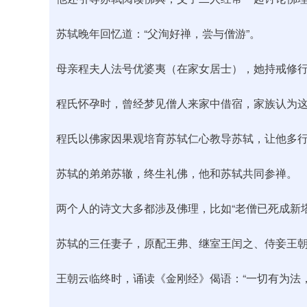
苏轼晚年回忆道：“父洵好禅，尝与僧游”。
母亲程夫人法号优婆夷（在家女居士），她持戒修
程氏怀孕时，曾经梦见僧人来家中借宿，家族认为
程氏以佛家因果观培育苏轼仁心教导苏轼，让他多
苏轼的弟弟苏辙，终生礼佛，他和苏轼共同参禅。
两个人的诗文大多都涉及佛理，比如“老僧已死成新塔
苏轼的三任妻子，原配王弗、继室王闰之、侍妾王
王朝云临终时，诵读《金刚经》偈语：“一切有为法