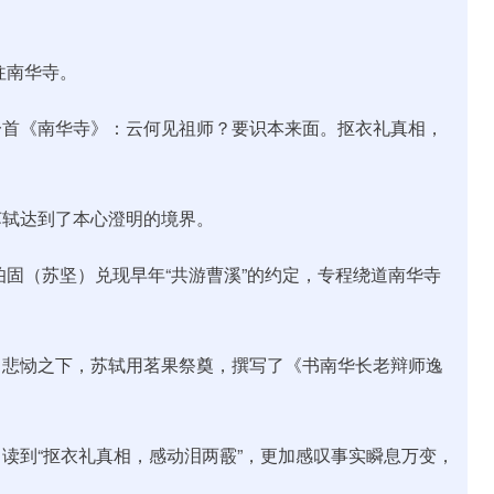
往南华寺。
一首《南华寺》：云何见祖师？要识本来面。抠衣礼真相，
苏轼达到了本心澄明的境界。
伯固（苏坚）兑现早年“共游曹溪”的约定，专程绕道南华寺
，悲恸之下，苏轼用茗果祭奠，撰写了《书南华长老辩师逸
读到“抠衣礼真相，感动泪两霰”，更加感叹事实瞬息万变，