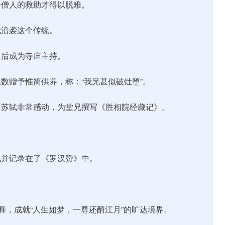
个僧人的救助才得以脱难。
代沿袭这个传统。
，后成为寺庙主持。
数赠予惟简供养，称：“我兄甚似破灶堕”。
。苏轼非常感动，为堂兄撰写《胜相院经藏记》。
见并记录在了《罗汉赞》中。
释，成就“人生如梦，一尊还酹江月”的旷达境界。