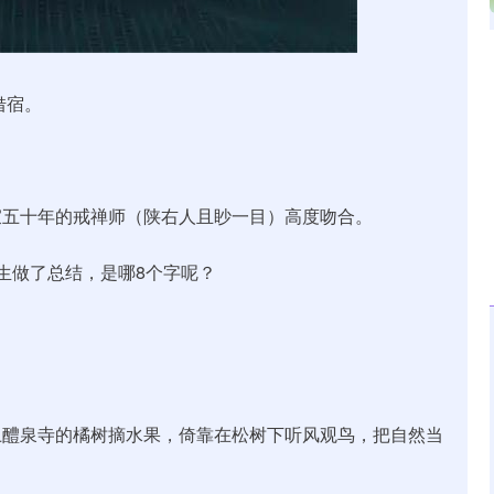
沪深300
4630.06
0.73%
-28.10
-0.60%
借宿。
寂五十年的戒禅师（陕右人且眇一目）高度吻合。
生做了总结，是哪8个字呢？
。
上醴泉寺的橘树摘水果，倚靠在松树下听风观鸟，把自然当