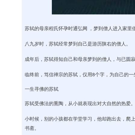
深证成指
14041.38
69
-0.04%
-102.83
-
苏轼的母亲程氏怀孕时通弘网 ，梦到僧人进入家里
八九岁时，苏轼经常梦到自己是游历陕右的僧人。
成年后，苏轼得知自己和母亲梦到的僧人，与已圆
临终前，笃信禅宗的苏轼，仅用8个字，为自己的一
一生寻佛的苏轼
苏轼受佛法的熏陶，从小就表现出对大自然的热爱
小时候，别的小孩都在学堂学习，他却跑出去，爬
书斋。