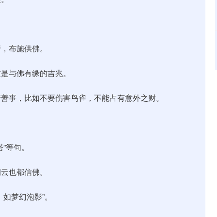
行，布施供佛。
这是与佛有缘的吉兆。
行善事，比如不要伤害鸟雀，不能占有意外之财。
”等句。
朝云也都信佛。
，如梦幻泡影”。