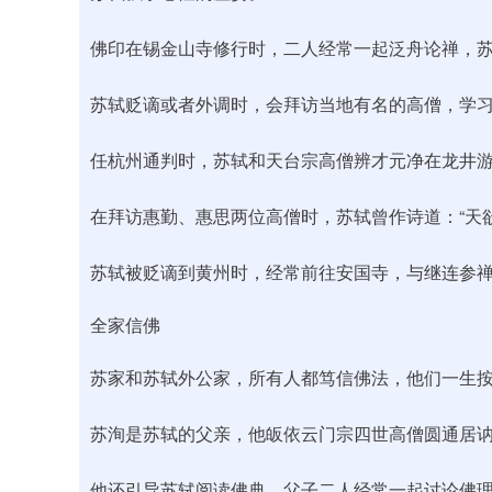
佛印在锡金山寺修行时，二人经常一起泛舟论禅，苏
苏轼贬谪或者外调时，会拜访当地有名的高僧，学
任杭州通判时，苏轼和天台宗高僧辨才元净在龙井游
在拜访惠勤、惠思两位高僧时，苏轼曾作诗道：“天
苏轼被贬谪到黄州时，经常前往安国寺，与继连参禅
全家信佛
苏家和苏轼外公家，所有人都笃信佛法，他们一生
苏洵是苏轼的父亲，他皈依云门宗四世高僧圆通居
他还引导苏轼阅读佛典，父子二人经常一起讨论佛