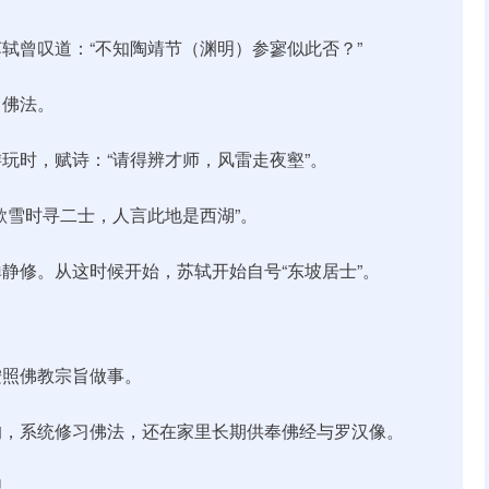
轼曾叹道：“不知陶靖节（渊明）参寥似此否？”
习佛法。
玩时，赋诗：“请得辨才师，风雷走夜壑”。
欲雪时寻二士，人言此地是西湖”。
静修。从这时候开始，苏轼开始自号“东坡居士”。
按照佛教宗旨做事。
讷，系统修习佛法，还在家里长期供奉佛经与罗汉像。
理。