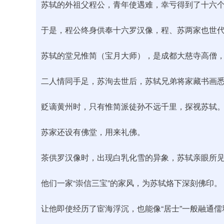
苏轼的外祖父程公，青年使遇难，幸亏得到了十六
于是，程公终身供奉十六罗汉像，程、苏两家也世
苏轼的堂兄惟简（宝月大师），是成都大慈寺高僧
二人情同手足，苏洵去世后，苏轼兄弟将家藏书画悉
贬谪黄州时，只有惟简派徒孙不远千里，探视苏轼
苏家还设有佛堂，用来礼佛。
茶供罗汉像时，出现白乳化雪的异象，苏轼亲眼所
他们一家“崇信三宝”的家风，为苏轼烙下深刻佛印。
让他即使经历了宦海浮沉，也能像“居士”一般融通儒