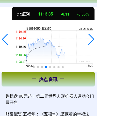
北证50
1113.35
创
-6.11
-0.55%
热点资讯
趣操盘 98元起！第二届世界人形机器人运动会门
票开售
财富配资 五福堂：《五福堂》里藏着的幸福法