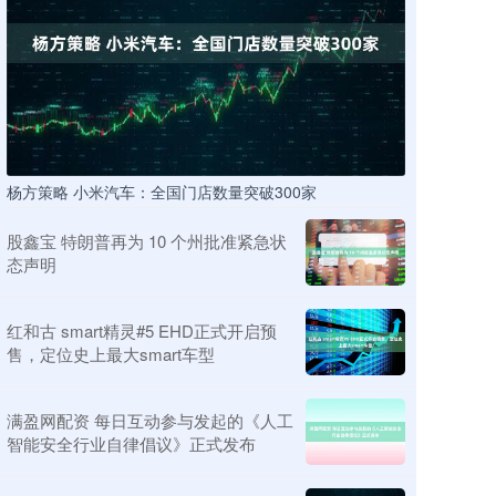
杨方策略 小米汽车：全国门店数量突破300家
股鑫宝 特朗普再为 10 个州批准紧急状
态声明
红和古 smart精灵#5 EHD正式开启预
售，定位史上最大smart车型
满盈网配资 每日互动参与发起的《人工
智能安全行业自律倡议》正式发布