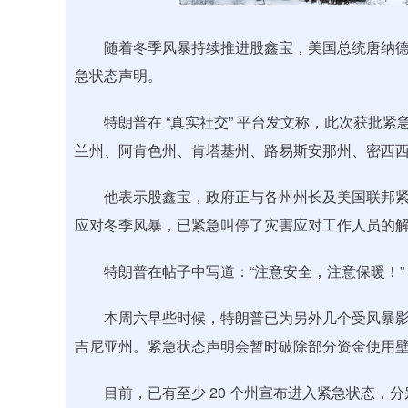
随着冬季风暴持续推进股鑫宝，美国总统唐纳德・特
急状态声明。
特朗普在 “真实社交” 平台发文称，此次获批紧
兰州、阿肯色州、肯塔基州、路易斯安那州、密西
他表示股鑫宝，政府正与各州州长及美国联邦紧
应对冬季风暴，已紧急叫停了灾害应对工作人员的
特朗普在帖子中写道：“注意安全，注意保暖！”
本周六早些时候，特朗普已为另外几个受风暴影
吉尼亚州。紧急状态声明会暂时破除部分资金使用
目前，已有至少 20 个州宣布进入紧急状态，分