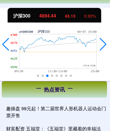
沪深300
4694.44
北
43.13
0.93%
热点资讯
趣操盘 98元起！第二届世界人形机器人运动会门
票开售
财富配资 五福堂：《五福堂》里藏着的幸福法