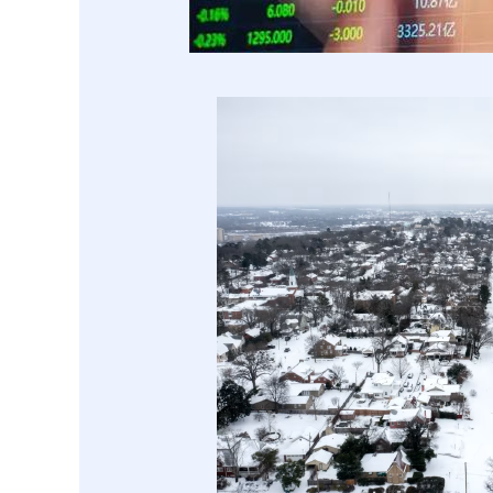
上证指数
3940.04
.40
2.13%
39.68
1.