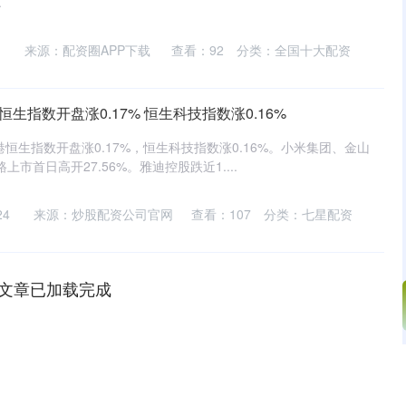
.
来源：配资圈APP下载
查看：
92
分类：
全国十大配资
生指数开盘涨0.17% 恒生科技指数涨0.16%
港恒生指数开盘涨0.17%，恒生科技指数涨0.16%。小米集团、金山
市首日高开27.56%。雅迪控股跌近1....
24
来源：炒股配资公司官网
查看：
107
分类：
七星配资
文章已加载完成
沪深300
4694.44
1.42%
43.13
0.93%