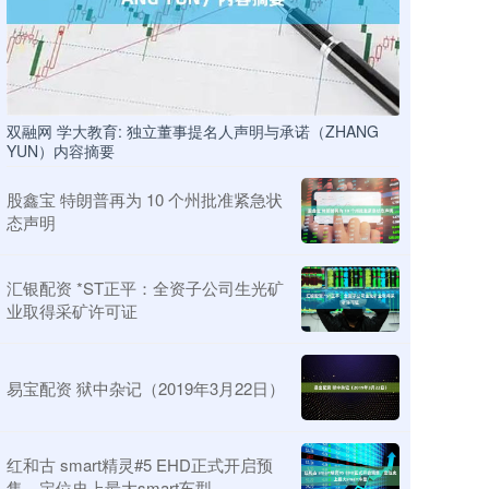
双融网 学大教育: 独立董事提名人声明与承诺（ZHANG
YUN）内容摘要
股鑫宝 特朗普再为 10 个州批准紧急状
态声明
汇银配资 *ST正平：全资子公司生光矿
业取得采矿许可证
易宝配资 狱中杂记（2019年3月22日）
红和古 smart精灵#5 EHD正式开启预
售，定位史上最大smart车型