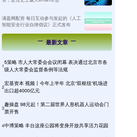
满盈网配资 每日互动参与发起的《人工
智能安全行业自律倡议》正式发布
最新文章
5策略 市人大常委会会议闭幕 表决通过北京市各
1
级人大常委会监督条例等法规
宏基资本 视频丨今年上半年 北京“双枢纽”机场进
2
出口超4000亿元
趣操盘 98元起！第二届世界人形机器人运动会门
3
票开售
中博策略 丰台这座公园将变身开放共享活力花园
4