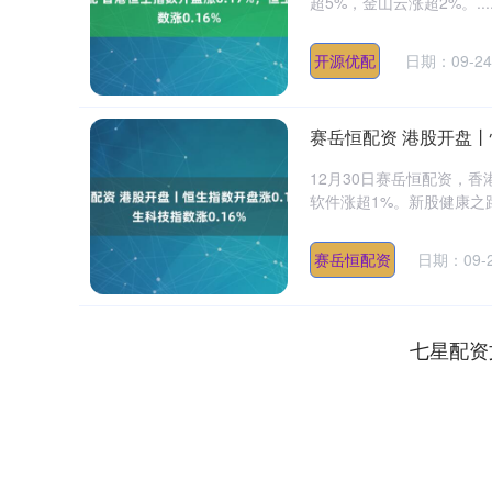
超5%，金山云涨超2%。...
开源优配
日期：09-24
赛岳恒配资 港股开盘丨恒
12月30日赛岳恒配资，香
软件涨超1%。新股健康之路上
赛岳恒配资
日期：09-
七星配资
深证成指
14311.01
39.68
1.02%
200.89