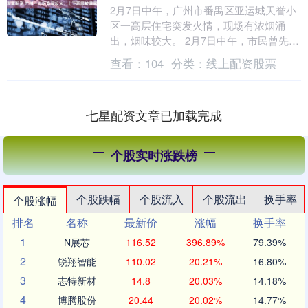
2月7日中午，广州市番禺区亚运城天誉小
区一高层住宅突发火情，现场有浓烟涌
出，烟味较大。 2月7日中午，市民曾先生
在距离广州市番禺区亚运城天誉小区约一
查看：
104
分类：
线上配资股票
公里处吃饭，....
七星配资文章已加载完成
个股实时涨跌榜
个股跌幅
个股流入
个股流出
换手率
个股涨幅
排名
名称
最新价
涨幅
换手率
1
N展芯
116.52
396.89%
79.39%
2
锐翔智能
110.02
20.21%
16.80%
3
志特新材
14.8
20.03%
14.18%
4
博腾股份
20.44
20.02%
14.77%