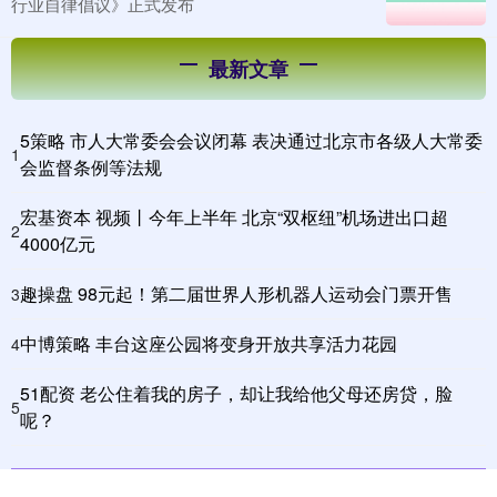
行业自律倡议》正式发布
最新文章
5策略 市人大常委会会议闭幕 表决通过北京市各级人大常委
1
会监督条例等法规
宏基资本 视频丨今年上半年 北京“双枢纽”机场进出口超
2
4000亿元
趣操盘 98元起！第二届世界人形机器人运动会门票开售
3
中博策略 丰台这座公园将变身开放共享活力花园
4
51配资 老公住着我的房子，却让我给他父母还房贷，脸
5
呢？