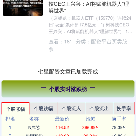
技CEO王兴兴：AI将赋能机器人“理
解世界”
（原标题：机器人ETF（159770）连续24
日“吸金”累计超17.5亿元，宇树科技CEO
王兴兴：AI将赋能机器人“理解世界”） 11
月19日，市场窄幅震荡，沪....
查看：
161
分类：
配资平台买卖股
票
七星配资文章已加载完成
个股实时涨跌榜
个股跌幅
个股流入
个股流出
换手率
个股涨幅
排名
名称
最新价
涨幅
换手率
1
N展芯
116.52
396.89%
79.39%
2
锐翔智能
110.02
20.21%
16.80%