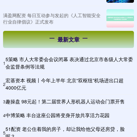
满盈网配资 每日互动参与发起的《人工智能安全
行业自律倡议》正式发布
最新文章
5策略 市人大常委会会议闭幕 表决通过北京市各级人大常委
1
会监督条例等法规
宏基资本 视频丨今年上半年 北京“双枢纽”机场进出口超
2
4000亿元
趣操盘 98元起！第二届世界人形机器人运动会门票开售
3
中博策略 丰台这座公园将变身开放共享活力花园
4
51配资 老公住着我的房子，却让我给他父母还房贷，脸
5
呢？