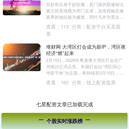
安妙依出身于妙欲庵，其门派的双修秘法
被正统圣地视为旁门左道，这使得她在修
真界的地位较为尴尬，而叶凡作为荒古圣
体，肩负着特殊的使命和责任，他的修行
查看：
113
分类：
配资平台买卖股
之路注定充满艰难....
票
堆财网 大湾区灯会成为新IP，湾区夜
经济“燃”起来
2月10日，2026年粤港澳大湾区灯会在广
州南沙正式点亮。本届灯会以“湾区同心·
华彩千秋”为主题，将持续至5月10日，为
期90天。展期内，南沙区文化广电旅游体
查看：
183
分类：
线上配资股票
育....
七星配资文章已加载完成
个股实时涨跌榜