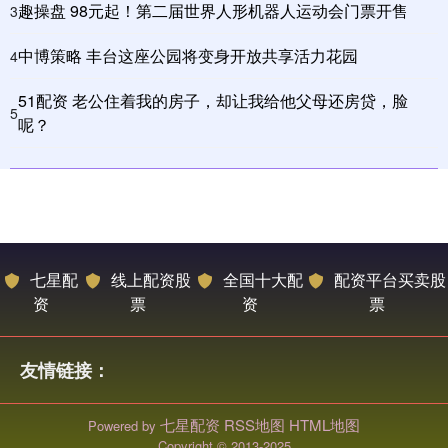
趣操盘 98元起！第二届世界人形机器人运动会门票开售
3
中博策略 丰台这座公园将变身开放共享活力花园
4
51配资 老公住着我的房子，却让我给他父母还房贷，脸
5
呢？
七星配
线上配资股
全国十大配
配资平台买卖股
资
票
资
票
友情链接：
七星配资
RSS地图
HTML地图
Powered by
Copyright
© 2013-2025