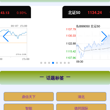
北证50
1134.24
11.37
1.01%
话题标签
鼎信天下
湖北
智能
德邦国际