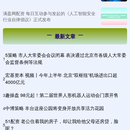
满盈网配资 每日互动参与发起的《人工智能安全
行业自律倡议》正式发布
最新文章
5策略 市人大常委会会议闭幕 表决通过北京市各级人大常委
1
会监督条例等法规
宏基资本 视频丨今年上半年 北京“双枢纽”机场进出口超
2
4000亿元
趣操盘 98元起！第二届世界人形机器人运动会门票开售
3
中博策略 丰台这座公园将变身开放共享活力花园
4
51配资 老公住着我的房子，却让我给他父母还房贷，脸
5
呢？