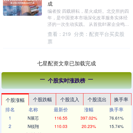
成
编者按 四载耕耘，星火成炬。北交所的四
年，是中国资本市场深化改革服务实体经
济的一次生动实践。 从首批81家企业鸣钟
开市，到如今274家上市公司总市值逼近
查看：
219
分类：
配资平台买卖股
万亿，从....
票
七星配资文章已加载完成
个股实时涨跌榜
个股跌幅
个股流入
个股流出
换手率
个股涨幅
排名
名称
最新价
涨幅
换手率
1
N展芯
116.55
397.02%
76.61%
2
N锐翔
110.03
20.23%
15.74%